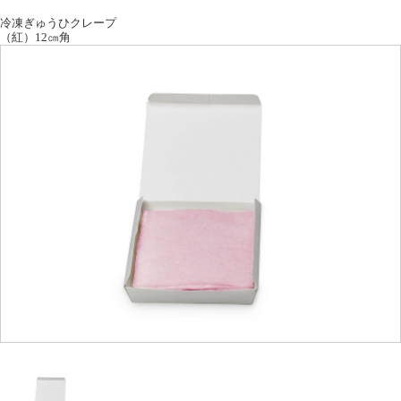
冷凍ぎゅうひクレープ
（紅）12㎝角