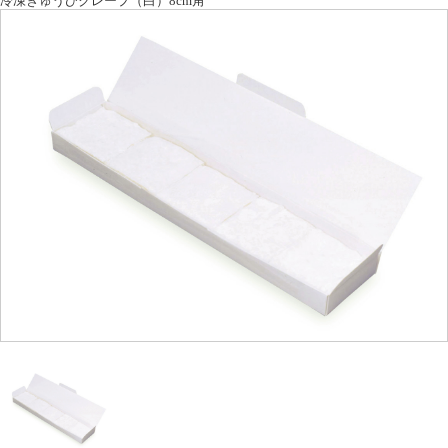
冷凍ぎゅうひクレープ（白）8cm角