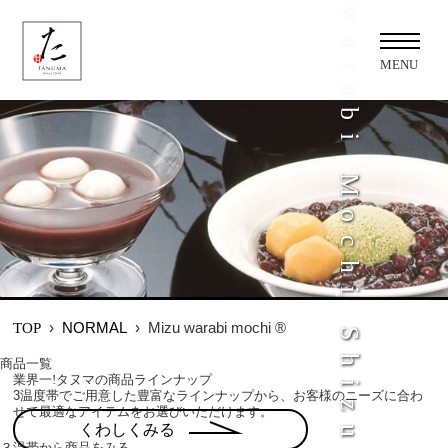
Mizuwarabi Mochi Shizuku
MENU
›
NORMAL
›
Mizu warabi mochi ®️
TOP
商品一覧
業界一!タヌマの商品ラインナップ
3温度帯でご用意した豊富なラインナップから、お客様のニーズに合わ
せて最適なアイテムをお選びいただけます。
くわしくみる
３温帯から商品をみる