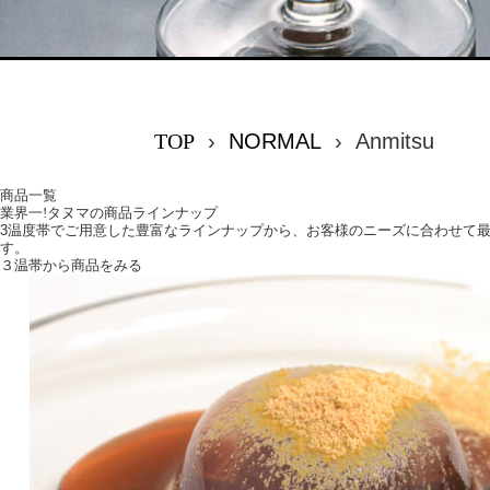
TOP
›
NORMAL
›
Anmitsu
商品一覧
業界一!タヌマの商品ラインナップ
3温度帯でご用意した豊富なラインナップから、お客様のニーズに合わせて
す。
３温帯から商品をみる